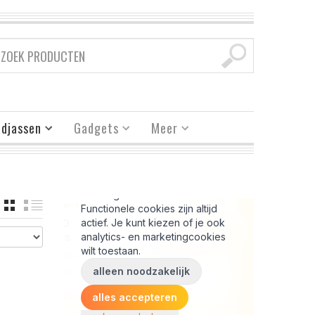
djassen
Gadgets
Meer
GRID
LIST