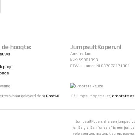
p de hoogte:
JumpsuitKopen.nl
nieuws
Amsterdam
KvK: 59981393
BTW-nummer: NL037072171B01
k page
 page
PostNL
grootste as
betrouwbaar geleverd door
Dé jumpsuit specialist,
JumpsuitKopen.nl is een jumpsuit 
en België! Een "onesie" is een jump
vele soorten, maten, kleuren, pasvo