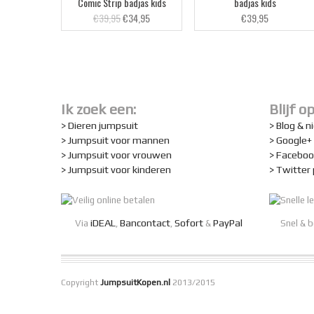
Comic Strip badjas kids
badjas kids
€39,95
€34,95
€39,95
Ik zoek een:
Blijf o
> Dieren jumpsuit
> Blog & 
> Jumpsuit voor mannen
> Google+
> Jumpsuit voor vrouwen
> Faceboo
> Jumpsuit voor kinderen
> Twitter
iDEAL
Bancontact
Sofort
PayPal
Via
,
,
&
Snel & 
Copyright
JumpsuitKopen.nl
2013/2015