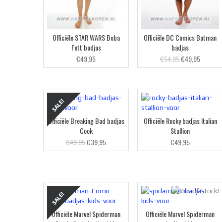
Officiële STAR WARS Boba
Officiële DC Comics Batman
Fett badjas
badjas
€49,95
€54,95
€49,95
Officiële Breaking Bad badjas
Officiële Rocky badjas Italian
Cook
Stallion
€49,95
€39,95
€49,95
Officiële Marvel Spiderman
Officiële Marvel Spiderman