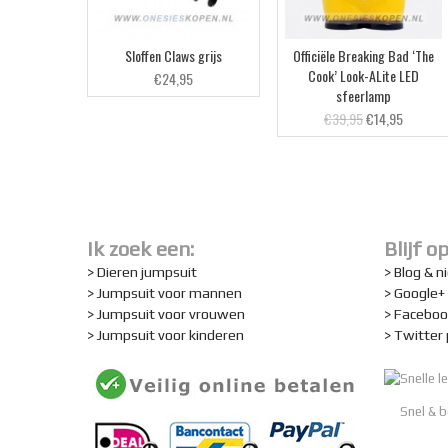
Sloffen Claws grijs
Officiële Breaking Bad ‘The
Cook’ Look-ALite LED
€24,95
sfeerlamp
€39,95
€14,95
Ik zoek een:
Blijf o
> Dieren jumpsuit
> Blog & 
> Jumpsuit voor mannen
> Google+
> Jumpsuit voor vrouwen
> Faceboo
> Jumpsuit voor kinderen
> Twitter
Snel & 