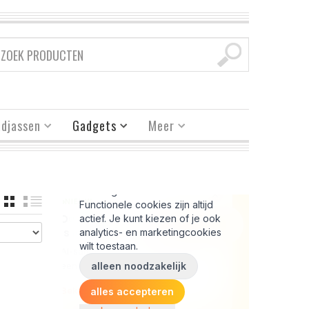
djassen
Gadgets
Meer
GRID
LIST