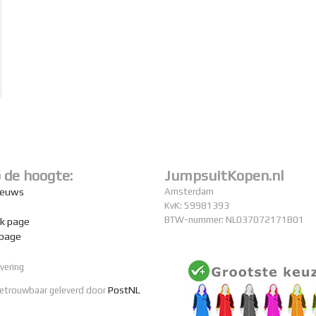
p de hoogte:
JumpsuitKopen.nl
nieuws
Amsterdam
KvK: 59981393
BTW-nummer: NL037072171B01
k page
 page
PostNL
betrouwbaar geleverd door