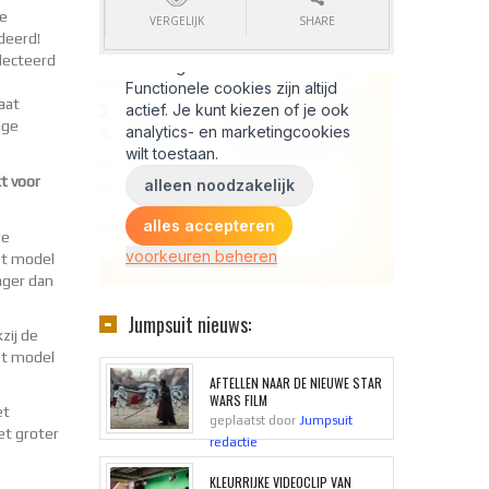
ge
VERGELIJK
SHARE
deerd!
lecteerd
aat
ige
kt voor
de
het model
lager dan
Jumpsuit nieuws:
zij de
het model
AFTELLEN NAAR DE NIEUWE STAR
WARS FILM
et
geplaatst door
Jumpsuit
iet groter
redactie
KLEURRIJKE VIDEOCLIP VAN