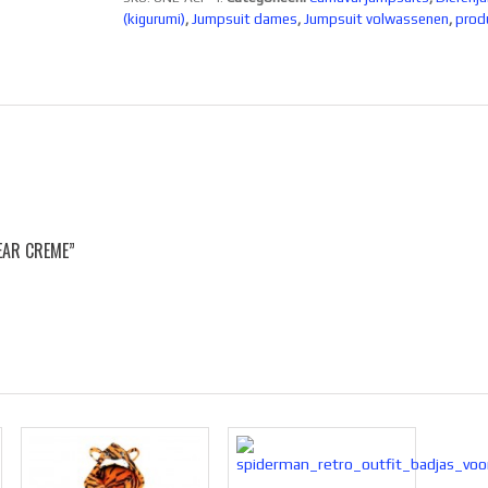
(kigurumi)
,
Jumpsuit dames
,
Jumpsuit volwassenen
,
prod
EAR CREME”