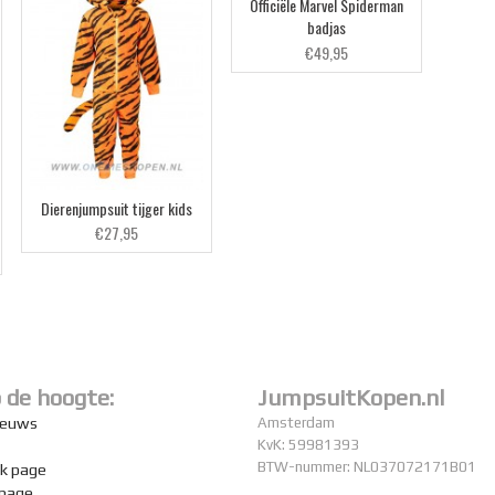
Officiële Marvel Spiderman
badjas
€49,95
Dierenjumpsuit tijger kids
€27,95
p de hoogte:
JumpsuitKopen.nl
nieuws
Amsterdam
KvK: 59981393
BTW-nummer: NL037072171B01
k page
 page