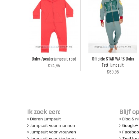
Baby-/peuterjumpsuit rood
Officiële STAR WARS Boba
Fett jumpsuit
€24,95
€69,95
Ik zoek een:
Blijf o
> Dieren jumpsuit
> Blog & 
> Jumpsuit voor mannen
> Google+
> Jumpsuit voor vrouwen
> Faceboo
> Jumpsuit voor kinderen
> Twitter