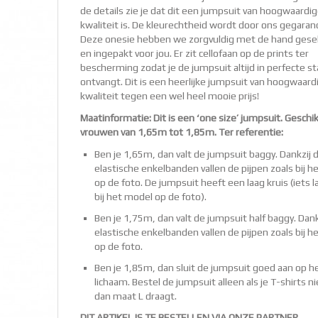
de details zie je dat dit een jumpsuit van hoogwaardi
kwaliteit is. De kleurechtheid wordt door ons gegaran
Deze onesie hebben we zorgvuldig met de hand gese
en ingepakt voor jou. Er zit cellofaan op de prints ter
bescherming zodat je de jumpsuit altijd in perfecte st
ontvangt. Dit is een heerlijke jumpsuit van hoogwaard
kwaliteit tegen een wel heel mooie prijs!
Maatinformatie: Dit is een ‘one size’ jumpsuit. Geschi
vrouwen van 1,65m tot 1,85m. Ter referentie:
Ben je 1,65m, dan valt de jumpsuit baggy. Dankzij 
elastische enkelbanden vallen de pijpen zoals bij 
op de foto. De jumpsuit heeft een laag kruis (iets 
bij het model op de foto).
Ben je 1,75m, dan valt de jumpsuit half baggy. Dank
elastische enkelbanden vallen de pijpen zoals bij 
op de foto.
Ben je 1,85m, dan sluit de jumpsuit goed aan op h
lichaam. Bestel de jumpsuit alleen als je T-shirts n
dan maat L draagt.
DIT ARTIKEL IS TE BESTELLEN VIA ONZE PARTNER