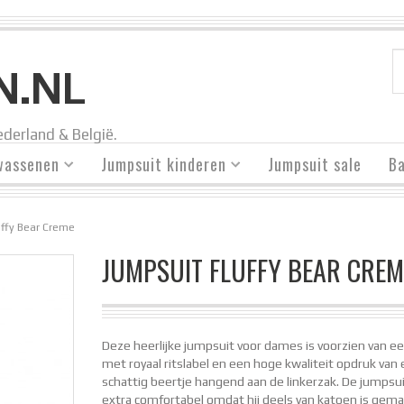
N.NL
derland & België.
wassenen
Jumpsuit kinderen
Jumpsuit sale
Ba
uffy Bear Creme
JUMPSUIT FLUFFY BEAR CREM
Deze heerlijke jumpsuit voor dames is voorzien van ee
met royaal ritslabel en een hoge kwaliteit opdruk van
schattig beertje hangend aan de linkerzak. De jumpsui
extra comfortabel omdat hij deels van katoen is gema