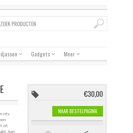
djassen
Gadgets
Meer
E
€30,00
NAAR BESTELPAGINA
n rits
 een
t zit
akt. Aan