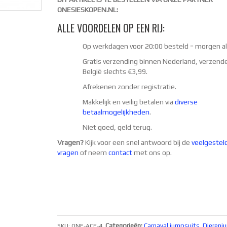
ONESIESKOPEN.NL:
ALLE VOORDELEN OP EEN RIJ:
Op werkdagen voor 20:00 besteld = morgen al
Gratis verzending binnen Nederland, verzend
België slechts €3,99.
Afrekenen zonder registratie.
Makkelijk en veilig betalen via
diverse
betaalmogelijkheden
.
Niet goed, geld terug.
Vragen?
Kijk voor een snel antwoord bij de
veelgestel
vragen
of neem
contact
met ons op.
Categorieën:
Carnaval jumpsuits
,
Dierenj
SKU:
ONE-ACF-4
.